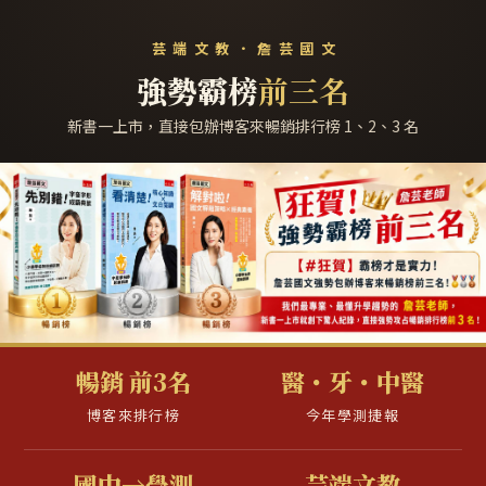
芸端文教．詹芸國文
強勢霸榜
前三名
新書一上市，直接包辦博客來暢銷排行榜 1、2、3 名
暢銷 前3名
醫・牙・中醫
博客來排行榜
今年學測捷報
國中→學測
芸端文教