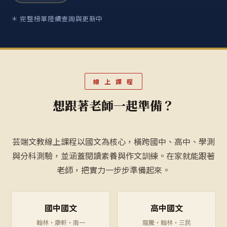
＊ 完整榜單陸續查詢與更新中
線 上 課 程
想跟著老師一起準備？
芸端文教線上課程以國文為核心，橫跨國中、高中、學測
與分科測驗，並涵蓋閱讀素養與作文訓練。在家就能跟著
老師，把實力一步步準備起來。
國中國文
高中國文
翰林・康軒・南一
龍騰・翰林・三民