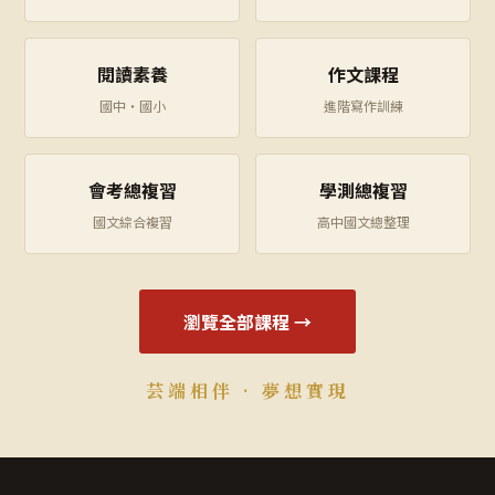
閱讀素養
作文課程
國中・國小
進階寫作訓練
會考總複習
學測總複習
國文綜合複習
高中國文總整理
瀏覽全部課程 →
芸端相伴 · 夢想實現