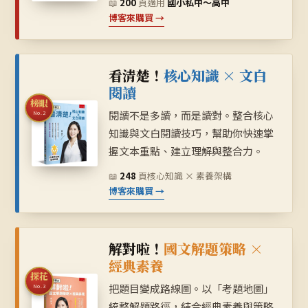
📖
200
頁
適用
國小私中～高中
博客來購買 →
看清楚！
核心知識 × 文白
閱讀
榜眼
閱讀不是多讀，而是讀對。整合核心
No.2
知識與文白閱讀技巧，幫助你快速掌
握文本重點、建立理解與整合力。
📖
248
頁
核心知識 × 素養架構
博客來購買 →
解對啦！
國文解題策略 ×
經典素養
探花
把題目變成路線圖。以「考題地圖」
No.3
統整解題路徑，結合經典素養與策略