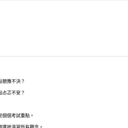
點猶豫不決？
點忐忑不安？
完個個考試重點。
靡遺地溫習所有觀念。