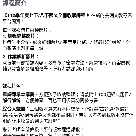
課程簡介
《112學年度七下/八下國文全冊教學課程 》
在新的芸端文教專屬
平台開賣！
每一課次皆有兩種影片：
1. 課程統整影片：
作者生平介紹/ 課文詳細解說/ 字音字形整理/ 修辭技巧講解，全
面徹底地剖析每一課
2. 作業解析影片：
承接前一部授課內容，教導孩子審題方法、解題技巧，內容熟稔
輔以豐富解題經驗教學，所有考試都迎刃而解
.
課程特色：
單課即單本講義
，方便孩子收納整理；講義附上100題經典題目/
解答解析，方便練習，再也不用多買坊間參考書
綜合大彙整
：三個版本選文有不同標準，新詩選/古詩選/近體詩
選/論語選/絕句選選文也都不盡相同，若是大考考到我版本沒有但
別的版本收錄的選文怎麼辦？
詹芸老師全部教授！所有版本通通都教！
論語選一般收錄三篇，詹芸老師教五篇！