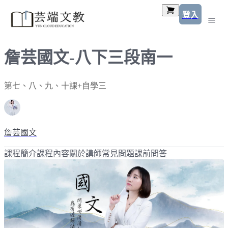
登入
詹芸國文-八下三段南一
第七、八、九、十課+自學三
詹芸國文
課程簡介
課程內容
關於講師
常見問題
課前問答