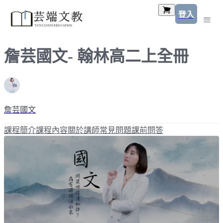
登入
詹芸國文- 翰林高二上全冊
詹芸國文
課程簡介
課程內容
關於講師
常見問題
課前問答