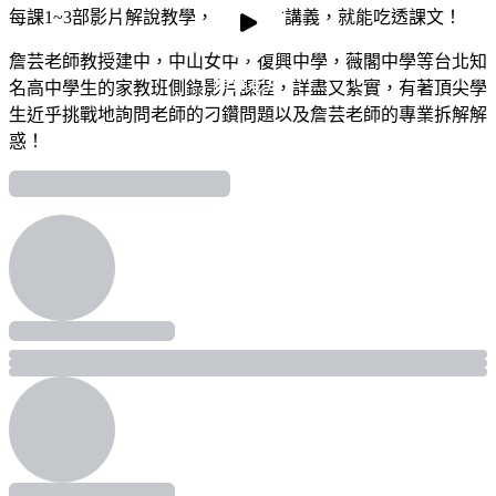
每課1~3部影片解說教學，搭配一本講義，就能吃透課文！
詹芸老師教授建中，中山女中，復興中學，薇閣中學等台北知
預覽影片
預覽影片
名高中學生的家教班側錄影片課程，詳盡又紮實，有著頂尖學
生近乎挑戰地詢問老師的刁鑽問題以及詹芸老師的專業拆解解
惑！