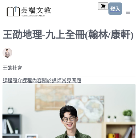
登入
王劭地理-九上全冊(翰林/康軒)
王劭社會
課程簡介
課程內容
關於講師
常見問題