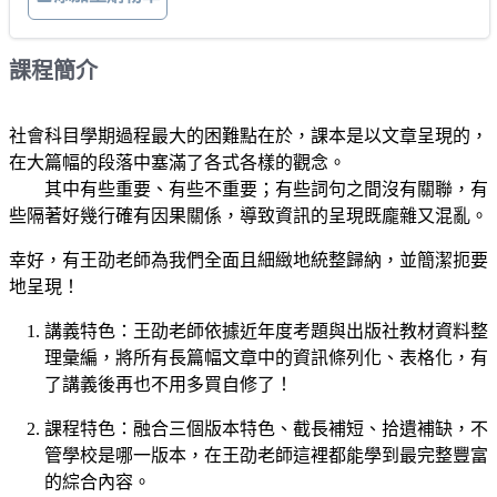
課程簡介
社會科目學期過程最大的困難點在於，課本是以文章呈現的，
在大篇幅的段落中塞滿了各式各樣的觀念。
其中有些重要、有些不重要；有些詞句之間沒有關聯，有
些隔著好幾行確有因果關係，導致資訊的呈現既龐雜又混亂。
幸好，有王劭老師為我們全面且細緻地統整歸納，並簡潔扼要
地呈現！
講義特色：王劭老師依據近年度考題與出版社教材資料整
理彙編，將所有長篇幅文章中的資訊條列化、表格化，有
了講義後再也不用多買自修了！
課程特色：融合三個版本特色、截長補短、拾遺補缺，不
管學校是哪一版本，在王劭老師這裡都能學到最完整豐富
的綜合內容。