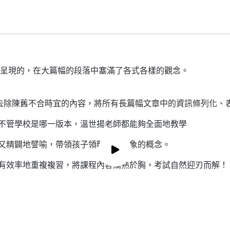
現的，在大篇幅的段落中塞滿了各式各樣的觀念。
，去除陳舊不合時宜的內容，將所有長篇幅文章中的資訊條列化、
不管學校是哪一版本，溫世揚老師都能夠全面地教學
又精闢地譬喻，帶領孩子領略那些抽象的概念。
有效率地重複複習，將課程內容爛熟於胸，考試自然迎刃而解！
預覽影片
預覽影片