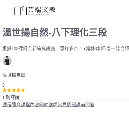
溫世揚自然-八下理化三段
根據108課綱全新編寫講義，專錄影片。 (翰林/康軒/南一綜合版
溫世揚自然
5
1 則評論
課程簡介
課程內容
關於講師
常見問題
課前問答