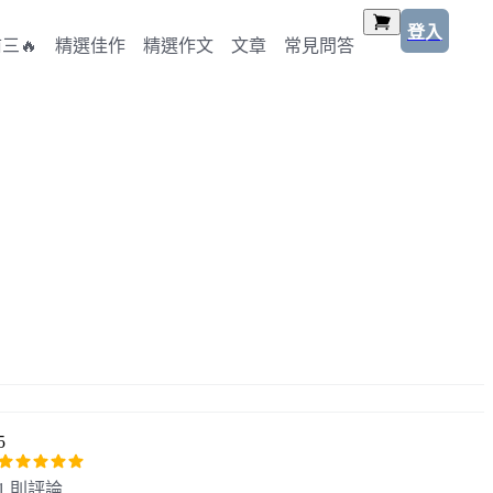
登入
三🔥
精選佳作
精選作文
文章
常見問答
5
1 則評論