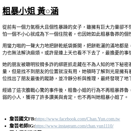
粗暴小姐 黃○涵
從前有一個力氣極大且個性暴躁的女子，雖擁有巨大力量卻不
怕一個不小心就成為下一個住院者，也因她如此粗暴魯莽的個
用蠻力啪的一聲大力地把餅乾紙袋撕開，把餅乾灑的滿地都是
力也無法解決麻煩。或許是連上天也看不下去了，最擔憂的事
她的朋友被聰明狡猾多詐的綁匪抓走藏在不為人知的地下秘密
量，但是找不到朋友的位置就沒有用，她頓時了解到光是擁有
位找出了朋友最後的蹤跡，並冷靜分析與推理，最終發現了地
經過了這次膽戰心驚的事件後，粗魯小姐的行為不再粗暴莽魯
弱的小人，獲得了許多讚美與肯定，也不再叫她粗暴小姐了。
詹芸國文FB:
https://www.facebook.com/Chan.Yun.com.tw
詹芸老師IG:
https://www.instagram.com/chan.yun1110/