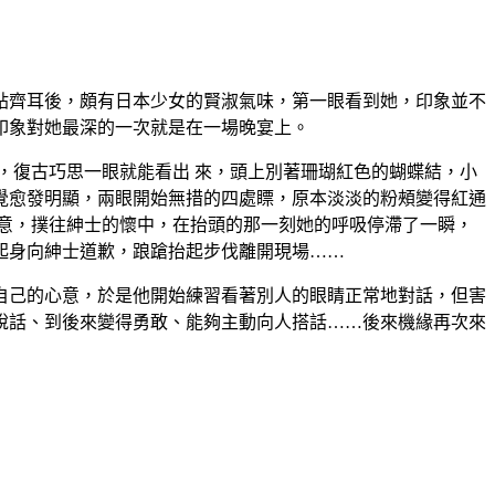
貼齊耳後，頗有日本少女的賢淑氣味，第一眼看到她，印象並不
印象對她最深的一次就是在一場晚宴上。
，復古巧思一眼就能看出 來，頭上別著珊瑚紅色的蝴蝶結，小
覺愈發明顯，兩眼開始無措的四處瞟，原本淡淡的粉頰變得紅通
意，撲往紳士的懷中，在抬頭的那一刻她的呼吸停滯了一瞬，
起身向紳士道歉，踉蹌抬起步伐離開現場……
自己的心意，於是他開始練習看著別人的眼睛正常地對話，但害
說話、到後來變得勇敢、能夠主動向人搭話……後來機緣再次來