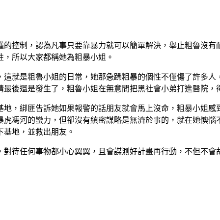
懂的控制，認為凡事只要靠暴力就可以簡單解決，舉止粗魯沒有
性，所以大家都稱她為粗暴小姐。
，這就是粗魯小姐的日常，她那急躁粗暴的個性不僅傷了許多人
情最後還是發生了，粗魯小姐在無意間把黑社會小弟打進醫院，
基地，綁匪告訴她如果報警的話朋友就會馬上沒命，粗暴小姐感
暴虎馮河的蠻力，但卻沒有縝密謀略是無濟於事的，就在她懊惱
下基地，並救出朋友。
，對待任何事物都小心翼翼，且會謀測好計畫再行動，不但不會