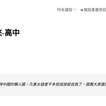
所有課程
🔥暢銷書霸榜前
-高中
時中國的懶人國，凡事太過差不多就成放縱自我了，提醒大家還