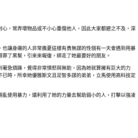
耐心，常弄壞物品或不小心重傷他人，因此大家都避之不及，深
，也讓身邊的人非常擔憂這樣有勇無謀的性個有一天會遇到用暴
得罪了黑幫，引來來報復，綁走了她最要好的朋友。
到著急煩躁，覺得非常憤怒與無助，因為她就算擁有巨大的力
不已時，所幸她優雅斯文且足智多謀的弟弟，立馬使用高科技定
胡亂使用暴力，還利用了她的力量去幫助弱小的人，打擊以強凌