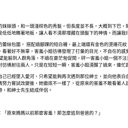
妹妹頭，和一頭淺棕色的秀髮，但長度並不長，大概到下巴，
是低低地瞧著地板，讓人看不清那埋藏在頭髮下的神情。而讓我
蕾絲包圍， 搭配過腳踝的短白襪，最上端還有金色的燙邊花紋
，看著好不無辜，害羞小姐彷彿發現了打量的目光，不自在的感
希望能躲到人群角落，不過在蒼茫匆促間，砰一害羞小姐一個不注
射彷彿射往兩人。只是在短短一瞬，害羞小姐清醒了過來，連忙
己已經墜入愛河，只希望能夠再次遇到那位紳士，並向他表白
情努力嘗試改變後，她徹底不一樣了，從原來的害羞不敢看著人
跡，和紳士先生結成伴侶。
：「原來媽媽以前那麼害羞！那怎麼追到爸爸的？」