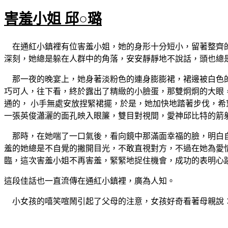
害羞小姐 邱○璐
在通紅小鎮裡有位害羞小姐，她的身形十分短小，留著整齊的
深刻，她總是躲在人群中的角落，安安靜靜地不說話，頭也總
那一夜的晚宴上，她身著淡粉色的連身膨膨裙，裙邊被白色的
巧可人，往下看，終於露出了精緻的小臉蛋，那雙炯炯的大眼
通的， 小手無處安放捏緊裙擺，於是，她加快地踏著步伐，
一張英俊瀟灑的面孔映入眼簾，雙目對視間，愛神邱比特的箭
那時，在她喘了一口氣後，看向鏡中那滿面幸福的臉，明白自
羞的她總是不自覺的撇開目光，不敢直視對方，不過在她為愛
臨，這次害羞小姐不再害羞，緊緊地捉住機會，成功的表明心
這段佳話也一直流傳在通紅小鎮裡，廣為人知。
小女孩的嘻笑喧鬧引起了父母的注意，女孩好奇看著母親說