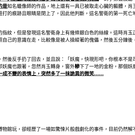
的是
知名蠟像師的作品，地上還有一具已被取走心臟的軀體，肖
扭打的痕跡且眼睛是閉上了，因此他判斷，這名警衛的第一死亡
的指紋，但是發現這名警衛身上有幾條銀白色的絲線。這時肖玉
照自己的意識在走，比較像是被人操縱著的傀儡，然後五分鐘後
，然後反手扔了回去，並且說：「妖魔，快現形吧，你根本不是
那妖魔也跟著，忽然肖玉轉身，窗外
糝
下了一地的金粉，那個妖
一成不變的表情上，突然多了一抹詭異的微笑……
博物館玩，卻經歷了一場如驚悚片般戲劇化的事件，目前仍然解不