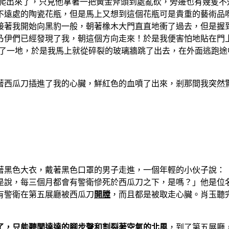
頭爬出來了，只見他拿著一把黃金斧頭到處亂砍，旁邊也有幾隻不
不遠處的陶瓷花瓶，但是馬上又想到這個花瓶可是貴重的藝術品
接著我開始向黑豹一般，朝著橡木大門直直地衝了過去，但是握
乃伊們已經發現了我，朝這個方向走來！於是我便害怕地貼在門
飛了一地，於是我馬上就從碎裂的玻璃牆跳了出去，在外面逃跑途
著西瓜刀插進了我的心臟，鮮紅色的血噴了出來，剎那間我突然
著黑色大衣，戴著黑色口罩的男子走進，一個年輕的小伙子說：
是說，每三個月都會有警衛慘死於西瓜刀之下，是嗎？」他是位
有警衛在第五展廳被西瓜刀
開膛
，而且都是被取走心臟。肖玉聽
了，只能聽聞達達的腳步聲和割裂著空氣的北風
，到了第五展廳