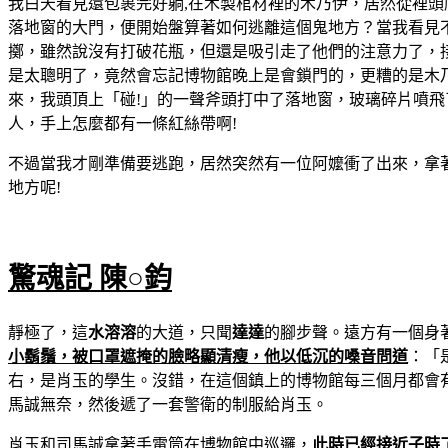
我白天看見還包裹完好躺,在木製棺材裡的木乃伊，居然從裡
落地窗的大門，便開始盤算著如何逃離這個鬼地方？當我看見
擲，雖然說沒有打破花瓶，但還是吸引走了他們的注意力了，
是太聰明了，竟然會忘記博物館晚上是會鎖門的，更糟的是木
來，我頭頂上「碰!」的一聲斧頭打中了落地窗，玻璃碎片噴
人，手上怎麼都有一條紅絲帶啊!
不過當我才剛準備要逃跑，居然突然有一位阿嬤衝了出來，拿
地方呢!
驚魂記 陳○鈞
靜極了，這
水溶溶
的大道，只聞
達達
的腳步聲。遠方有一個身
小鬍鬚，被口罩遮掩的臉略顯清瘦，他以低沉的嗓音問道
：「
右，是肖玉的學生。沒錯，在這個鎮上的博物館每三個月都會
馬誠無奈，然後遞了一套警衛的制服給肖玉。
肖玉和司馬誠拿著手電筒在博物館中巡邏，
此時已經接近子時