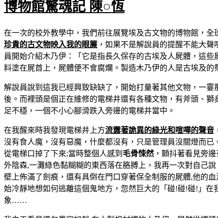
博物館驚魂記 陳○恆
在一次的校外教學中，我們前往展覽埃及古文物的博物館，全
珍貴的古文物映入我的眼簾
，如果不是解說員的提醒不能大聲
員開始介紹木乃伊：「它是指長久保存的古埃及人屍體，這些
料塗在屍首上，屍體便不會腐爛。製造木乃伊的人是古埃及的祭
解說員說到這我已經興致缺缺了，開始打量著其他文物，一霎
後。而裡頭是個正在維修的電梯井還有各種文物，有斧頭、獅
足不穩，一個不小心腳滑跌入旁邊的電梯井當中。
在我醒來時我發現電梯井上方
流露著詭異的綠光和喧嘩的聲音
沒有食人魔，沒有惡魔，什麼都沒有，只是管理員沒關燈而已
從電梯口掉了下來;當時整個人感到
毛骨悚然
，顫抖著看見旁邊
外陰森,一灘綠色黏糊糊的東西落在胳膊上，我再一次對自己說
壁上佈滿了劍痕，還有具倒在門口穿著保全制服的屍體,他的血
始冷靜地想如何逃離這個鬼地方，忽然巨大的「碰!碰!碰!」
象……