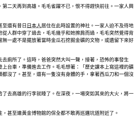
，第二天再到高雄。毛毛雀躍不已，恨不得趕快前往。一家人興
甚至還有昔日
日本人
居住在此時設置的神社。一家人迫不及待地
地從人群中穿了過去，毛毛幾乎和她擦肩而過，毛毛突然覺得背
館無一處不是擺放著當時金瓜石挖掘金礦的文物，或遺留下來好
先去廁所了。這時，爸爸突然大叫一聲，接著，恐怖的事發生
登上台車，準備進去工作。毛毛想著：「歷史課本上寫這裡的礦
頭都沒了。甚至，還有一隻沒有身體的手，拿著西瓜刀和一個沒
拾了去高雄的行李就睡了。在深夜，一場突如其來的大火，將一
注，甚至連黃金博物館的保全都不敢再巡邏坑道附近了。