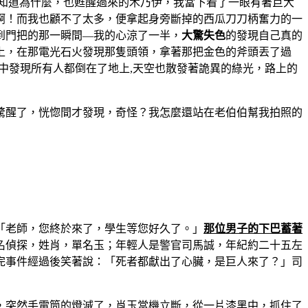
知道為什麼，也甦醒過來的木乃伊，我當下看了一眼有著巨大
啊！而我也顧不了太多，便拿起身旁斷掉的西瓜刀刀柄奮力的一
到門把的那一瞬間—我的心涼了一半，
大驚失色
的發現自己真的
上，在那電光石火發現那隻頭領，拿著那把金色的斧頭丟了過
中發現所有人都倒在了地上,天空也散發著詭異的綠光，路上的
驚醒了，恍惚間才發現，奇怪？我怎麼還站在老伯伯幫我拍照的
「老師，您終於來了，學生等您好久了。」
那位男子的下巴蓄著
名偵探，姓肖，單名玉；年輕人是警官司馬誠，年紀約二十五左
完事件經過後笑著說：「死者都獻出了心臟，是巨人來了？」司
，突然手電筒的燈滅了，肖玉當機立斷，從一片漆黑中，抓住了