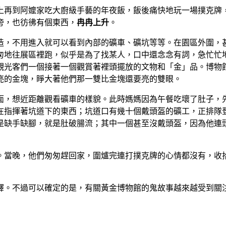
上再到阿嬤家吃大廚級手藝的年夜飯，飯後痛快地玩一場撲克牌
旁，也彷彿有個東西，
冉冉上升
。
造，不用進入就可以看到內部的礦車、礦坑等等。在園區外圍，
匆地往展區裡跑，似乎是為了找某人，口中還念念有詞，急忙忙
觀光客們一個接著一個觀賞著裡頭擺放的文物和「金」品。博物
亮的金塊，睜大著他們那一雙比金塊還要亮的雙眼。
面，想近距離觀看礦車的樣貌。此時媽媽因為午餐吃壞了肚子，
在指揮著坑道下的東西；坑道口有幾十個戴頭盔的礦工，正排隊
是缺手缺腳，就是肚破腸流；其中一個甚至沒戴頭盔，因為他連
。當晚，他們匆匆趕回家，圍爐完連打撲克牌的心情都沒有，收
釋。不過可以確定的是，有關黃金博物館的鬼故事越來越受到關