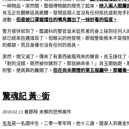
一柄物品。突然間，整個博物館的燈亮了起來，
映入兩人眼簾
肖玉正在觀察這具屍體，發現這個人並沒有任何抵抗或和兇手
波動，
但是被口罩遮擋住的嘴角露出了一抹好看的弧度。
警方很快就到了，鑑識科的警官並未從死者的身上採到任何人
就已經來巡邏值班了，但眼尖的他發現，那個警衛根本不是按
的痕跡，而且身邊也沒有任何的雨具。
突然，燈又滅了。傳來了有東西破風飛來的聲音，肖玉接住了
「對的沒錯，既然被你猜到了，那就納命來！」肖玉開始跑，
刑警，便高興的離開了。
但在尚未開燈的第五展廳中，那蠟像
驚魂記 黃○銜
2010.02.13 春節時 未解的恐怖案件
毛毛
是一名國中生，二零一零年時，他十三歲，隨家人到黃金