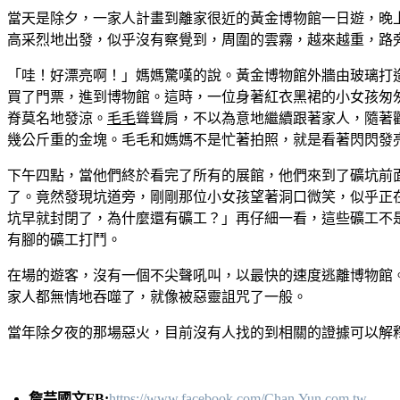
當天是除夕，一家人計畫到離家很近的黃金博物館一日遊，晚
高采烈地出發，似乎沒有察覺到，周圍的雲霧，越來越重，路
「哇！好漂亮啊！」媽媽驚嘆的說。黃金博物館外牆由玻璃打
買了門票，進到博物館。這時，一位身著紅衣黑裙的小女孩匆
脊莫名地發涼。
毛毛
聳聳肩，不以為意地繼續跟著家人，隨著
幾公斤重的金塊。毛毛和媽媽不是忙著拍照，就是看著閃閃發
下午四點，當他們終於看完了所有的展館，他們來到了礦坑前
了。竟然發現坑道旁，剛剛那位小女孩望著洞口微笑，似乎正
坑早就封閉了，為什麼還有礦工？」再仔細一看，這些礦工不
有腳的礦工打鬥。
在場的遊客，沒有一個不尖聲吼叫，以最快的速度逃離博物館
家人都無情地吞噬了，就像被惡靈詛咒了一般。
當年除夕夜的那場惡火，目前沒有人找的到相關的證據可以解
詹芸國文FB:
https://www.facebook.com/Chan.Yun.com.tw