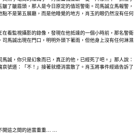
玉皺了皺眉頭，那人是今日原定的值班警衛。司馬誠立馬報警，
地點不是第五展廳，而是他睡覺的地方，肖玉的眼仍然沒有任何
正在看監視攝影的錄像，發現在他抵達的一個小時前，那名警衛
，司馬誠出現在門口，明明外頭下著雨，但他身上沒有任何淋濕
司馬誠，你只是幻象而已，真正的他，已經死了吧。」那人說：
魔哀號道：「不！」接著就煙消雲散了。肖玉將事件經過告訴了
開這之間的迷雲重重… …