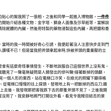
伯貼心的幫我照了一張相，之後和同學一起進入博物館，
一件件
的開始介紹各種文物：金字塔、獅身人面像及莎草紙等，當解說
清除屍體的內臟，然後用特製的藥物浸製這些內臟，再把鹽和香
，當時的我一時間被好奇心引誘，我便趁著沒人注意快步走到門
讚嘆不已！但是當我把斧頭拿起來時,快被斧頭的重量壓的立
麼會有這麼奇怪事情發生，不斷地說服自己這個世界上沒有鬼，
我聽見了一聲毫無疑問是人類發出的慘叫聲!接著斷掉的頭顱，
見一個人形的東西，站在電梯口冷笑，在綠光的照耀下顯得格
，從電梯口慢慢的往上探頭，發現地上有一把斷掉的西瓜刀;牆
爬上去後，我發現那把害我跌下去的那隻斧頭不見了，之後我開
已經沒用了，我安靜地將門打開往外看，看見令我瞠目結舌的景