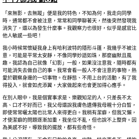
「來無影，去無蹤」便是我的特色，不知為何，我走向同學
時，通常都不會被注意，常常和同學聊著天，然後突然發現我
消失了，還以為發生什麼事。我觀察力也很好，似乎是感官比
他人敏感一些吧！
我小時候常懷疑我身上有哈利波特的隱形斗篷，我幾乎不被注
意，可能是平常太安靜，不像同學妙語如珠，那麼幽默且風
趣，我認為自己就像「幻影」一般，如果沒注意我，隨時都有
可能消失去做自己的事。我常會看一般人不會注意的事物，熱
愛於觀察身邊的一切事物。在靜態、不用上台的活動，有了我
得投入，就會如虎添翼，大家做起來也會更加得心應手。
在別人眼中，我是個實事求是、樂觀知足的人，只差長不太
高、口才不好而已，我父母還說我膚色遺傳我母親十分白皙，
即使常常曬太陽也比常人來得更白。我稍有潔癖，但我又懶，
才使潔癖的問題逐漸加重，我坐位不亂，但也說不上整齊。因
為美感不好，導致我的擺放，都有些奇怪。