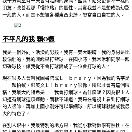
我十分渴望有一天會有足夠的身高、幽默，結交更多不一樣的
朋友，改善我那「慢拖豬」的個性。其實我並不是想成為幻影
一般的人，而是不想被各種東西束縛，想當自由自在的人。
不平凡的我 賴O叡
我是一個外向、活潑的男孩。我有一雙大眼睛，我的身材是比
較偏壯的，我的興趣是打籃球，在國小時，我常常和同學一起
切磋球技，讓我從不會打球變成了一位會打球的人。
現在很多人會叫我圖書館或Ｌｉｂｒａｒｙ，因為我的名字是
——賴柏叡，跟英文Ｌｉｂｒａｒｙ很像，所以才會有這個暱
稱。我最大的特色是——我會打網球。為什麼呢？因為很少人
知道有網球這項運動，而就不知道。我是在電視上看到打網球
的人很帥，再加上國小剛好可以學網球，所以網球就變成我最
大的特色了。
在別人眼中，我最特別的地方是，我從小就對數學有熱忱，在