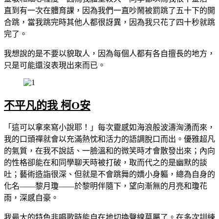
直到有一次在體育課，因為我們一直吵鬧被罰跳了五十下的開
合跳，當我跳完時其他人都很訝異，因為我只花了四十秒就跳
完了。
我想說的是不要以貌取人，因為每個人都有各自擅長的地方，
只是可能還沒表現出來而已。
不平凡的我 柯O安
「這可以拿來寫小說耶！」每次靈感如海浪般波濤洶湧而來，
我的口頭禪就會以充滿熱忱和活力的語調脫口而出。優雅超凡
的氣質，在我不說話、一臉溫和的微笑時才會散發出來；內向
的性格卻能在和同學聊天時被打破，取而代之的是幽默的談
吐；藝術造詣很深、但就是不會跳舞的嬌小身軀，總為自身的
化名——黎月瓊——於黎明伴隨下，望向漸無的月亮和瓊花
雨，深感自豪。
我最大的特色非唱歌時能自在地切換聲線莫屬了。在多次訓練