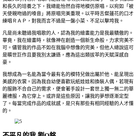
和長久的培養之下，我總能怡然自得地模仿原唱，以宛如「被
天使親吻過的嗓音」將原唱完美重現。以平時舌粲蓮花的口才
練唱ＲＡＰ，對我而言不過是一盤小菜、不足以擊垮我。
凡是尚未聽過我唱歌的人，認為我的繪畫能力是我最驕傲的。
畢竟，我在繪畫時，就像神在創造一個新生命般，力求完美不
可。儘管我的作品不如在我腦中想像的完美，但他人總說這可
是曠世巨作且要我別太謙遜，應為這出類拔萃的天賦深感自
豪。
我想成為一名能為當今最有名的模特兒做出屬於他、能呈現出
美感的衣裳。因為我自幼便喜歡玩紙娃娃和換裝人偶，若現有
的服飾不合自己的需求，便會著手設計一套世上獨一無二的華
麗禮服，為它穿上。或許是這些原因，讓我的夢想逐漸定型
了。每當完成作品的成就感，是只有那些有相同經驗的人才懂
的。
不平凡的我 劉O銘