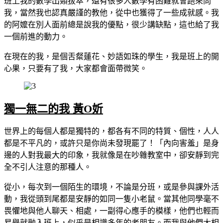
班上我的數學出類拔萃，還有很多人數學有困難就會跑來問
我，當然我也認真嚴謹的教他，從中也獲得了一些成就感。我
的阿嬤在別人面前總是說我的優點，很少講缺點，這也給了我
一個前進的動力。
在現在的我，是個舌粲蓮花、妙語如珠的學生，我是班上的開
心果，只要有了我，大家都會面帶微笑。
獨一無二的我 黃O妡
世界上的每個人都是獨特的，都各有不同的特質、個性，人人
都是不平凡的，或許只是你尚未發現罷了！「內向害羞」是身
邊的人對我最大的印象，我就像是在吵雜教室中，卻安靜到完
全不引人注意的那種人。
從小，每次到一個陌生的環境，不論是分班，或是參與課外活
動，我從頭到尾都是安靜的如同一隻小老鼠。當其他同學毫不
畏懼地與他人聊天、相處，一副得心應手的模樣，他們也輕而
易舉就融入班上，似乎是相識多年的老朋友。而我與他們大相