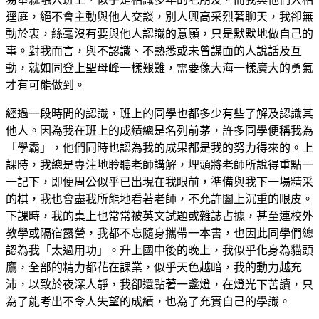
逕庭，絕不會主動與他人交談，別人興高采烈著聊天，我卻無
動於衷，絲毫沒有要與他人認識的意願，只是默默地做自己的
事。對我而言，與不認識、不熟悉或未曾謀面的人說話及互
動，就如同登上聖母峰一樣艱難，需要像大海一樣廣大的勇氣
才有可能做到。
經過一段時間的認識，班上的同學也都多少有些了解及認識其
他人。因為我在班上的成績總是名列前茅，許多同學便稱我為
「學霸」，他們同時也認為我的成果都是我的努力得來的。上
課時，我總是專注地聆聽老師講解，埋頭將老師所說得重點一
一記下，即便周公似乎已出現在我眼前，準備與我下一場精采
的棋，我也會盡我所能地看著老師，不允許闔上沉重的眼皮。
下課時，我的桌上也常常被英文試題或雜誌占據，甚至連校外
教學或隔宿露營，我都不忘隨身攜帶一本書，也因此同學們總
認為我「太過用功」。升上國中後的晚上，我似乎化身為貓頭
鷹，全部的精力都花在課業，似乎天色越暗，我的動力越充
沛，以致於夜深人靜，我卻還點著一盞燈，在燈光下苦讀，只
為了能考出不令人失望的成績，也為了充實自己的學識。