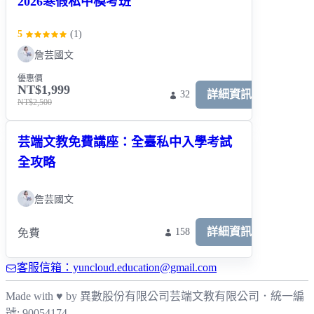
2026寒假私中模考班
5
(
1
)
詹芸國文
優惠價
NT$1,999
詳細資訊
32
NT$2,500
芸端文教免費講座：全臺私中入學考試
全攻略
詹芸國文
詳細資訊
158
免費
客服信箱：yuncloud.education@gmail.com
Made with ♥ by 異數股份有限公司
芸端文教有限公司
．
統一編
號: 90054174