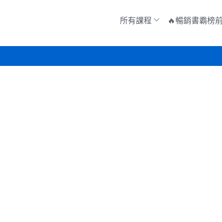
所有課程
🔥暢銷書霸榜前