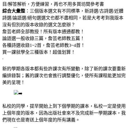
目/解答解析，方便練習，再也不用多買坊間參考書
綜合大彙整
：三個版本選文有不同標準，新詩選/古詩選/近體
詩選/論語選/絕句選選文也都不盡相同，若是大考考到我版本
沒有但別的版本收錄的選文怎麼辦？
詹芸老師全部教授！所有版本通通都教！
論語選一般收錄三篇，詹芸老師教五篇！
各種詩選收錄1~2首，詹芸老師教3~4首！
買一課就學全三種版本！超值划算！
.
新的學期各版本都有些許課次有所變動，除了新的課次要重新
編排錄製；舊的課次也會進行調整優化，使所有課程能更加完
美的呈現！
私校的同學，提早開始上到下個學期的課本，私校一定是使用
上個年度的版本，因為出版社會來不及完成新一學期課本，我
們現在也是寄送上個年度的所有講義。