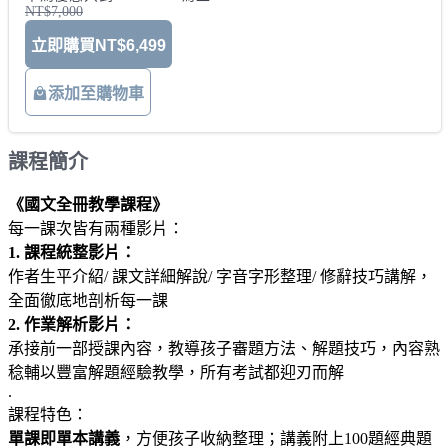
NT$7,000
立即購買
NT$6,499
添加至購物車
課程簡介
《國文全冊教學課程》
每一課次皆有兩種影片：
1. 課程統整影片：
作者生平介紹/ 課文詳細解說/ 字音字形整理/ 修辭技巧講解，
全面徹底地剖析每一課
2. 作業解析影片：
承接前一部授課內容，教導孩子審題方法、解題技巧，內容熟
稔輔以豐富解題經驗教學，所有考試都迎刃而解
.
課程特色：
單課即單本講義
，方便孩子收納整理；講義附上100題經典題