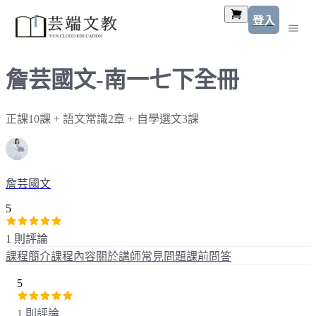
登入
詹芸國文-南一七下全冊
正課10課 + 語文常識2章 + 自學選文3課
詹芸國文
5
1 則評論
課程簡介
課程內容
關於講師
常見問題
課前問答
5
1 則評論