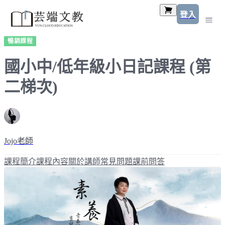
登入
暢銷課程
國小中/低年級小日記課程 (第
二梯次)
Jojo老師
課程簡介
課程內容
關於講師
常見問題
課前問答