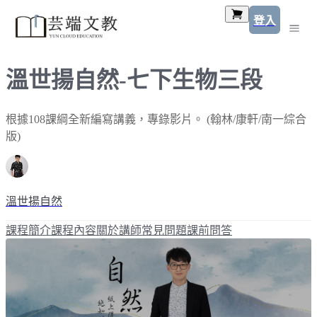
登入
溫世揚自然-七下生物三段
根據108課綱全新編寫講義，專錄影片。 (翰林/康軒/南一綜合
版)
溫世揚自然
課程簡介
課程內容
關於講師
常見問題
課前問答