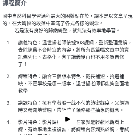
課程簡介
國中自然科目學習過程最大的困難點在於，課本是以文章呈現
的，在大篇幅的段落中塞滿了各式各樣的觀念。
若是沒有良好的歸納統整，就無法有效率地學習。
講義特色：溫世揚老師依據108課綱，重新整理彙編，
去除陳舊不合時宜的內容，將所有長篇幅文章中的資
訊條列化、表格化，有了講義後再也不用多買自修
了！
課程特色：融合三個版本特色、截長補短、拾遺補
缺，不管學校是哪一版本，溫世揚老師都能夠全面地
教學
講課特色：擁有學者般一絲不苟的縝密態度，又能適
時又精闢地譬喻，帶領孩子領略那些抽象的概念。
影片特色：影片課程讓孩子在家就能輕鬆地觀看上
課、有效率地重複複習，將課程內容爛熟於胸，考試