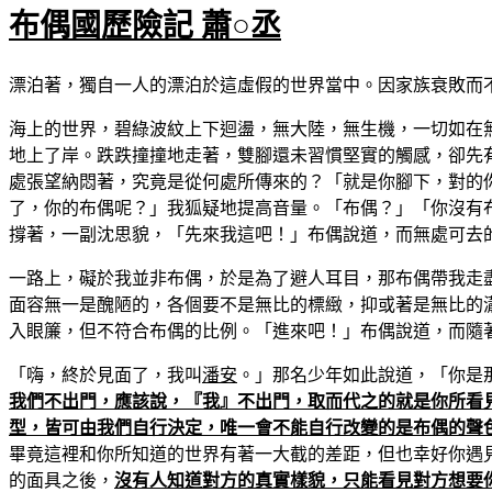
布偶國歷險記 蕭○丞
漂泊著，獨自一人的漂泊於這虛假的世界當中。因家族衰敗而
海上的世界，碧綠波紋上下迴盪，無大陸，無生機，一切如在
地上了岸。跌跌撞撞地走著，雙腳還未習慣堅實的觸感，卻先
處張望納悶著，究竟是從何處所傳來的？「就是你腳下，對的
了，你的布偶呢？」我狐疑地提高音量。「布偶？」「你沒有
撐著，一副沈思貌，「先來我這吧！」布偶說道，而無處可去
一路上，礙於我並非布偶，於是為了避人耳目，那布偶帶我走
面容無一是醜陋的，各個要不是無比的標緻，抑或著是無比的
入眼簾，但不符合布偶的比例。「進來吧！」布偶說道，而隨
「嗨，終於見面了，我叫
潘安
。」那名少年如此說道，「你是
我們不出門，應該說，『我』不出門，取而代之的就是你所看
型，皆可由我們自行決定，唯一會不能自行改變的是布偶的聲
畢竟這裡和你所知道的世界有著一大截的差距，但也幸好你遇
的面具之後，
沒有人知道對方的真實樣貌，只能看見對方想要