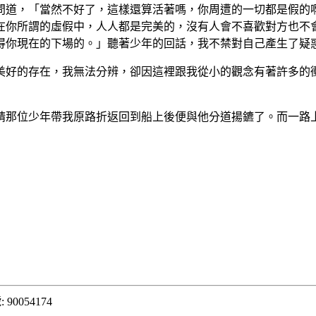
問道，「當然不好了，這樣還算活著嗎，你周遭的一切都是假的
在你所謂的虛假中，人人都是完美的，沒有人會不喜歡對方也不
得你現在的下場的。」聽著少年的回話，我不禁對自己產生了疑
美好的存在，我無法分辨，卻因這裡跟我從小的觀念有著許多的
那位少年帶我原路折返回到船上後便與他分道揚鑣了。而一路上的我
90054174