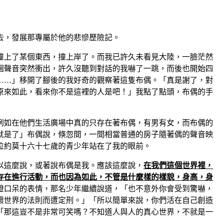
去，發展那專屬於他的悲慘歷險記。
撞上了某個東西，撞上岸了。而我已許久未看見大陸，一臉茫然
個聲音突然衝出，許久沒聽到對話的我嚇了一跳，而後也開始四
……」移開了腳後的我好奇的觀察著這隻布偶。「真是謝了，對
原來如此，看來你不是這裡的人是吧！」我點了點頭，布偶的手
例如在他們生活廣場中真的只存在著布偶，有男有女，而布偶的
就是了」布偶說，倏忽間，一間相當普通的房子隨著偶的聲音映
位約莫十六十七歲的青少年站在了我的眼前。
以這麼說，或著說布偶是我。應該這麼說，
在我們這個世界裡，
存在進行活動，而也因為如此，不管是什麼樣的樣貌，身高，身
瞪口呆的表情，那名少年繼續說道，「也不意外你會受到驚嚇，
壞世界的法則而遭定刑。」「所以簡單來說，你們活在自己創造
「那這豈不是非常可笑嗎？不知道人與人的真心世界，不就是一