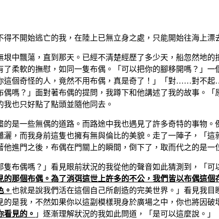
不得不開始逃亡的我，在陸上已無立身之處，只能開始往海上漂
無垠中飄蕩，直到那天。已經不清楚經歷了多少天，船忽然地的
有了柔軟的撫慰，如同一隻布偶。「可以把你的腳移開嗎？」一
你這個奇怪的人，竟然不用布偶，真是奇了！」「對……對不起
布偶嗎？」面對著布偶的提問，我蹲下和他講述了我的故事。「
的我也只好點了點頭並隨他同去。
盡的是一些無偶的道路。而路途中我也遇見了許多奇特的事物。
瀟灑，而我身前這隻也擁有無與倫比的美貌。走了一陣子，「這
著他進門之後，布偶在門關上的瞬間，倒下了，取而代之的是一
那隻布偶嗎？」看見眼前狀況的我從他的聲音如此猜測到，「可
見的那個布偶。為了消弭這世上許多的不公，我們皆以布偶這個
色。
也就是說我們活在這個自己所創造的完美世界。」看見我目
見的是我，不然如果你以這副模樣現身於廣場之中，你也將因破
你看見的。
」逐漸理解狀況的我如此問道，「是可以這麼說。」