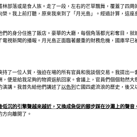
叢林部落或是食人族。走了一段，左右的芒草飄舞，覆蓋了四周
向榮。我上前打聽，原來我來到了「月光島」。經過計算，這座
他們的身分住進了飯店。豪華的大廳，每個角落都光彩奪目，就
了電視新聞的播報。月光島正面臨著嚴重的財務危機，國庫早已
挾持了一位人質，強迫在場的所有官員和我談個交易。我提出一
酬，便是給我足夠的物資返航回家。會議上，官員們個個勃然大
的演講。我首先給他們講述了
以色列
亡國四處流浪的歷史，後又
後低沉的引擎聲越來越近，又換成急促的腳步踩在沙灘上的聲音
的方向離開了。