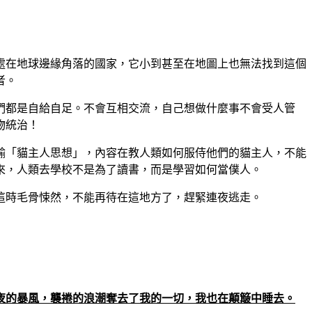
處在地球邊緣角落的國家，它小到甚至在地圖上也無法找到這個
者。
們都是自給自足。不會互相交流，自己想做什麼事不會受人管
物統治！
輸「貓主人思想」，內容在教人類如何服侍他們的貓主人，不能
來，人類去學校不是為了讀書，而是學習如何當僕人。
這時毛骨悚然，不能再待在這地方了，趕緊連夜逃走。
夜的暴風，襲捲的浪潮奪去了我的一切，我也在顛簸中睡去。