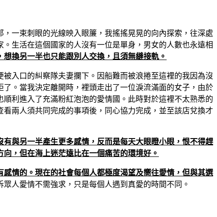
那，一束刺眼的光線映入眼簾，我搖搖晃晃的向內探索，往深處
家。生活在這個國家的人沒有一位是單身，男女的人數也永遠相
，想換另一半也只能跟別人交換，且須無縫接軌。
便被入口的糾察隊夫妻攔下。因船難而被浪捲至這裡的我因為沒
拒了。當我決定離開時，裡頭走出了一位淚流滿面的女子，由於
也順利進入了充滿粉紅泡泡的愛情國。此時對於這裡不太熟悉的
查看兩人須共同完成的事項後，同心協力完成，並至該店兌換才
沒有與另一半產生更多感情，反而是每天大眼瞪小眼，恨不得趕
方向，但在海上迷茫遠比在一個痛苦的環境好。
有感情的。現在的社會每個人都極度渴望及嚮往愛情，但與其選
訴眾人愛情不需強求，只是每個人遇到真愛的時間不同。