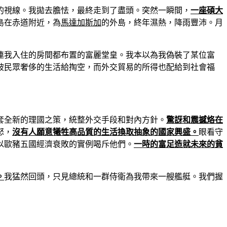
的視線。我拋去膽怯，最終走到了盡頭。突然一瞬間，
一座碩大
島在赤道附近，為
馬達加斯加
的外島，終年濕熱，降雨豐沛。月
連我入住的房間都布置的富麗堂皇。我本以為我偽裝了某位富
被民眾奢侈的生活給掏空，而外交貿易的所得也配給到社會福
套全新的理國之策，統整外交手段和對內方針。
驚訝和震撼烙在
怒，
沒有人願意犧牲高品質的生活換取抽象的國家興盛。
眼看守
以歐豬五國經濟衰敗的實例喝斥他們。
一時的富足造就未來的貧
。
我猛然回頭，只見總統和一群侍衛為我帶來一艘艦艇。我們握