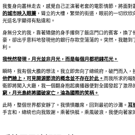
我隻身向叢林走去，感覺自己正演著老套的電影情節，將面對
的城市映入眼簾
，聳立的大樓，繁榮的街道，眼前的一切欣欣
光這名字顯得有點違和。
身無分文的我，靠著矯健的身手撂倒了飯店門口的賓客，換了
豪，卻出乎意料地發現他的銀行存款空蕩蕩的。突然，我聽到
利。
我恍然發現，月光並非月光，而是每個月都把錢花光。
瞬時，我有個大膽的想法。我立即奔向了總統府，破門而入，
他們臉上，可見開源節流的概念並不存在於此。
而我所求的報
衛即將闖入大廳，我一個翻身抱起廣播器便對全國發起了激昂
窮，月光島終將國破家亡，淪為國際的笑柄。
此時，整個世界都安靜了。我憤憤離席，回到最初的沙灘。
耳
手言和，總統也向我致謝。乘著快艇，乘風破浪，我便向著家