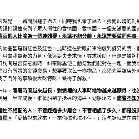
來越晃，一瞬間船翻了過去，同時我也暈了過去。張開眼睛的剎
我誤打誤撞來到了眾人嚮往的愛情國。愛情國，一個充滿愛的國
這兩個人比喻為一個連體嬰，永遠不能分離，永遠需要做同件事
的物品皆是粉紅色及紅色。此時還在對眼前事物感到訝異的我，
，用盡我最後的力氣，像這對夫妻求情，尋求援助，但還是被婉
口詢問是否有意願時，糾察隊妻便自動幫我們配對在一起，而我
是沒有所謂的金錢交易，想要獲取每一樣物品，都須先至該店外
成了門外的事項後大吃特吃，獲得了解救。
一年，
隨著時間越來越長，對這裡的人事時地物越來越厭倦，也
與另一半完成後，推著船到了抵達的海邊，划船遠去。
儘管不知
個性不相配的人，不管經過多少磨合，不管相處了多久，都是沒
真理。
「愛情說來就來，一來你擋也擋不住。」這句話就是在告