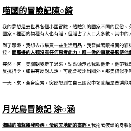
喵國的冒險記
陳○綺
我的夢想是去世界各個小國冒險，體驗別的國家不同的民俗。
國家。裡面的物種有人也有貓，但貓占了人口大多數。其中的
到了那邊，我想去市集買一些生活用品，我嘗試著跟裡面的貓
控。
而那邊的人類沒有任何思考能力，唯一做的事就是服侍他
突然，有一隻貓朝我走了過來，點點頭示意我跟他走。他帶我
反抗指令，如果有反對思想，可能會被逐出國外。那隻貓似乎
一天下來，全身疲累，突然想到在自己國家中領養貓是普遍能
月光島冒險記 涂○涵
海鷗的鳴聲將我喚醒，滑破天地間的寧靜。
我拖著疲憊的身軀