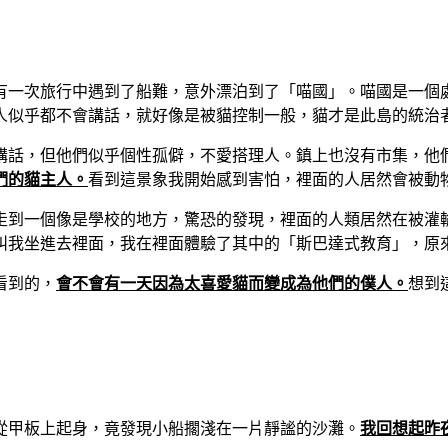
有一次旅行中遇到了船難，意外漂泊到了「喵國」。喵國是一個
人似乎都不會講話，就好像是被貓控制一般，貓才是此島的統治
講話，但他們似乎個性孤僻，不愛搭理人。鎮上也沒有市集，他
們的貓主人。
看到這景象我開始感到害怕，裡面的人居然會被動
走到一個像是學校的地方，驚恐的發現，裡面的人類居然在被灌
叫我坐進去裡面，我在裡面體驗了其中的「斯巴達式教育」，原
看到的，
會不會有一天因為太喜愛貓而變成為他們的僕人。
想到
從甲板上起身，竟發現小船擱淺在一片靜謐的沙灘。
我回想起昨