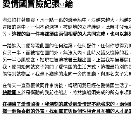
愛情國冒險記
張○綸
海浪拍打著船邊，水一點一點的濺至船中，浪越來越大，船越
冒險的途中，一個不留深神，被倒地的立牌絆倒，此時才發現
等。
這裡的每一件事都須由兩個相愛的人共同完成，也可以將
一踏進入口便發現此國的任何建築，任何配件，任何你想得到
有另一半，而被擋在國門外，無法入內。此時又餓又憔悴的我
另一半心肌梗塞，她現在被迫被君王趕出國。正當我準備要開
我，便開始向該女子詢問了愛情國的生活方式，這裡最特別的
能得到該物品。我毫不猶豫的走向一旁的餐廳，與那名女子完
在每天一直重覆做同件事情後，轉眼間我已經在愛情國生活了
快離開。
於是衝動的我前往船店，將兌換船須完成的所有事項
在探險了愛情國後，我深刻的感受到愛情是不能強求的，兩個
擇一個你喜歡的外表，找到真正與你個性相合且互補的人才是